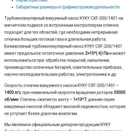
Габаритные размеры и графики производительности
Турбомолекулярный вакуумный насос KYKY CXF-200/1401 на
магнитном подвесе со встроенным контроллером отлично
подходит для тех областей, где необходима непрерывная
откачка больших потоков газа и длительная работа.
Безмасляный турбомолекулярный насос KYKY CXF-200/1401
имеет предельное остаточное давление
2×10^(-6) Па
и может
использоваться при: обработке покрытий, напылении,
производстве солнечных батарей, осветительных приборах,
научно-исследовательских работах, электротехнике и др.
Скорость откачки вакуумного насоса KYKY CXF-200/1401 –
1400 л/с
, при номинальной скорости вращение роторов
33000
об/мин
. Степень сжатия по азоту –
1×10^7
, данная серия
вакуумных насосов обладают высокой надежностью, которая
не уступает более дорогим аналогам.
Мы являемся официальным дилером продукции KYKY